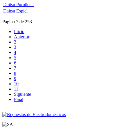
Daitsu Purullena
Daitsu Espiel
Página 7 de 253
Inicio
Anterior
2
3
4
5
6
7
8
9
10
11
Siguiente
Final