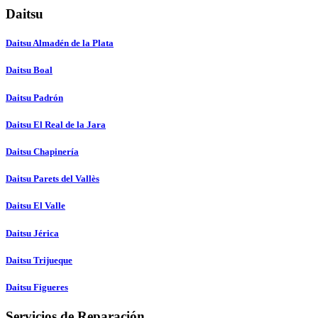
Daitsu
Daitsu Almadén de la Plata
Daitsu Boal
Daitsu Padrón
Daitsu El Real de la Jara
Daitsu Chapinería
Daitsu Parets del Vallès
Daitsu El Valle
Daitsu Jérica
Daitsu Trijueque
Daitsu Figueres
Servicios de Reparación