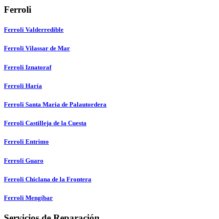
Ferroli
Ferroli Valderredible
Ferroli Vilassar de Mar
Ferroli Iznatoraf
Ferroli Haría
Ferroli Santa Maria de Palautordera
Ferroli Castilleja de la Cuesta
Ferroli Entrimo
Ferroli Guaro
Ferroli Chiclana de la Frontera
Ferroli Mengíbar
Servicios de Reparación