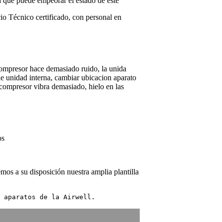
a que puede empeorar el estado de este
io Técnico certificado, con personal en
compresor hace demasiado ruido, la unida
de unidad interna, cambiar ubicacion aparato
l compresor vibra demasiado, hielo en las
os
mos a su disposición nuestra amplia plantilla
 aparatos de la Airwell.