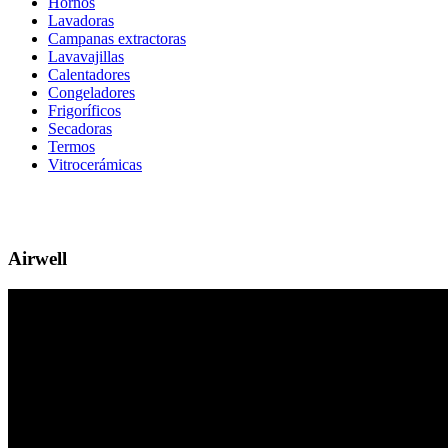
Hornos
Lavadoras
Campanas extractoras
Lavavajillas
Calentadores
Congeladores
Frigoríficos
Secadoras
Termos
Vitrocerámicas
Airwell