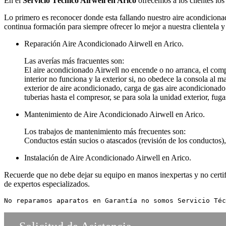
En el
Servicio Técnico Airwell en Arico
ofrecemos a los clientes los
Lo primero es reconocer donde esta fallando nuestro aire acondicionad
continua formación para siempre ofrecer lo mejor a nuestra clientela y
Reparación Aire Acondicionado Airwell en Arico.
Las averías más fracuentes son:
El aire acondicionado Airwell no encende o no arranca, el comp
interior no funciona y la exterior si, no obedece la consola al
exterior de aire acondicionado, carga de gas aire acondicionado 
tuberias hasta el compresor, se para sola la unidad exterior, fuga
Mantenimiento de Aire Acondicionado Airwell en Arico.
Los trabajos de mantenimiento más frecuentes son:
Conductos están sucios o atascados (revisión de los conductos), 
Instalación de Aire Acondicionado Airwell en Arico.
Recuerde que no debe dejar su equipo en manos inexpertas y no certifi
de expertos especializados.
No reparamos aparatos en Garantía no somos Servicio Téc