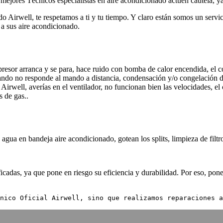
 mejores Técnicos especialistas en aire acondicionado actúen cautela, y
o Airwell, te respetamos a ti y tu tiempo. Y claro están somos un servic
 a sus aire acondicionado.
resor arranca y se para, hace ruido con bomba de calor encendida, el 
 mando no responde al mando a distancia, condensación y/o congelación 
Airwell, averías en el ventilador, no funcionan bien las velocidades, e
s de gas..
agua en bandeja aire acondicionado, gotean los splits, limpieza de filtr
cadas, ya que pone en riesgo su eficiencia y durabilidad. Por eso, pone
nico Oficial Airwell, sino que realizamos reparaciones a