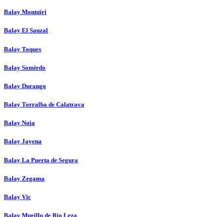
Balay Montuïri
Balay El Sauzal
Balay Toques
Balay Somiedo
Balay Durango
Balay Torralba de Calatrava
Balay Noia
Balay Jayena
Balay La Puerta de Segura
Balay Zegama
Balay Vic
Balay Murillo de Río Leza