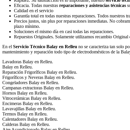
Rapidez. Su satisfacción es lo importante, nuestro
servicio técn
Eficacia. Todas nuestras
reparaciones y asistencias técnicas
so
Calidad en el servicio
Garantía total en todas nuestras reparaciones. Todos nuestros t
Precios justos, sin plus por reparaciones inmediatas. No cobram
plazo mínimo.
Soluciones el mismo día en casi todas las reparaciones.
Repuestos Originales. Solamente utilizamos recambio Original de
En el
Servicio Técnico Balay en Relleu
no se caracteriza tan solo po
mantenimiento y reparación todo tipo de electrodomésticos de la Bala
Lavadoras Balay en Relleu.
Balay en Relleu.
Reparación Frigoríficos Balay en Relleu.
Frigoríficos y Neveras Balay en Relleu.
Congeladores Balay en Relleu.
Campanas extractoras Balay en Relleu.
Hornos Balay en Relleu.
Vitrocerámicas Balay en Relleu.
Encimeras Balay en Relleu.
Lavavajillas Balay en Relleu.
Termos Balay en Relleu.
Calentadores Balay en Relleu.
Calderas Balay en Relleu.
Aire Acondicionado Balay en Relleu.