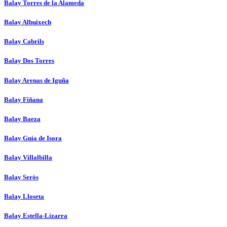
Balay Torres de la Alameda
Balay Albuixech
Balay Cabrils
Balay Dos Torres
Balay Arenas de Iguña
Balay Fiñana
Balay Baeza
Balay Guía de Isora
Balay Villalbilla
Balay Seròs
Balay Lloseta
Balay Estella-Lizarra