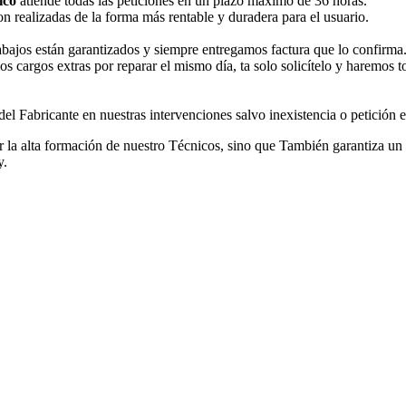
ico
atiende todas las peticiones en un plazo máximo de 36 horas.
n realizadas de la forma más rentable y duradera para el usuario.
rabajos están garantizados y siempre entregamos factura que lo confirma
os cargos extras por reparar el mismo día, ta solo solicítelo y haremos 
l Fabricante en nuestras intervenciones salvo inexistencia o petición ex
r la alta formación de nuestro Técnicos, sino que También garantiza un s
y.