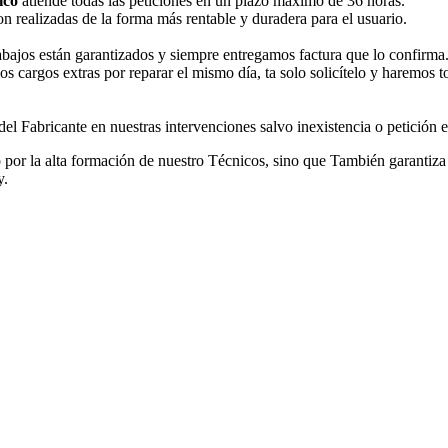
ico
atiende todas las peticiones en un plazo máximo de 36 horas.
n realizadas de la forma más rentable y duradera para el usuario.
rabajos están garantizados y siempre entregamos factura que lo confirma
os cargos extras por reparar el mismo día, ta solo solicítelo y haremos 
l Fabricante en nuestras intervenciones salvo inexistencia o petición ex
o por la alta formación de nuestro Técnicos, sino que También garantiza 
y.