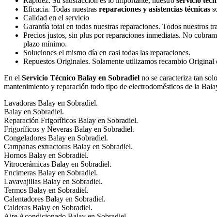
Rapidez. Su satisfacción es lo importante, nuestro
servicio técn
Eficacia. Todas nuestras
reparaciones y asistencias técnicas
so
Calidad en el servicio
Garantía total en todas nuestras reparaciones. Todos nuestros t
Precios justos, sin plus por reparaciones inmediatas. No cobram
plazo mínimo.
Soluciones el mismo día en casi todas las reparaciones.
Repuestos Originales. Solamente utilizamos recambio Original de
En el
Servicio Técnico Balay en Sobradiel
no se caracteriza tan sol
mantenimiento y reparación todo tipo de electrodomésticos de la Bala
Lavadoras Balay en Sobradiel.
Balay en Sobradiel.
Reparación Frigoríficos Balay en Sobradiel.
Frigoríficos y Neveras Balay en Sobradiel.
Congeladores Balay en Sobradiel.
Campanas extractoras Balay en Sobradiel.
Hornos Balay en Sobradiel.
Vitrocerámicas Balay en Sobradiel.
Encimeras Balay en Sobradiel.
Lavavajillas Balay en Sobradiel.
Termos Balay en Sobradiel.
Calentadores Balay en Sobradiel.
Calderas Balay en Sobradiel.
Aire Acondicionado Balay en Sobradiel.