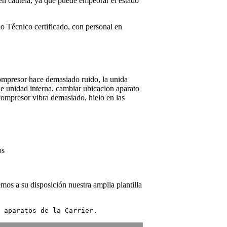
úen cautela, ya que puede empeorar el estado
io Técnico certificado, con personal en
compresor hace demasiado ruido, la unida
de unidad interna, cambiar ubicacion aparato
 compresor vibra demasiado, hielo en las
os
mos a su disposición nuestra amplia plantilla
 aparatos de la Carrier.