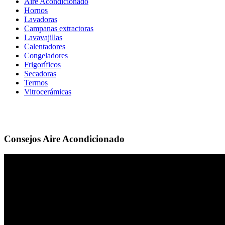
Aire Acondicionado
Hornos
Lavadoras
Campanas extractoras
Lavavajillas
Calentadores
Congeladores
Frigoríficos
Secadoras
Termos
Vitrocerámicas
Consejos Aire Acondicionado