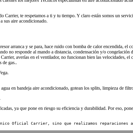
 clientes los mejores Técnicos especialistas en aire acondicionado act
 Carrier, te respetamos a ti y tu tiempo. Y claro están somos un servic
 a sus aire acondicionado.
resor arranca y se para, hace ruido con bomba de calor encendida, el 
 mando no responde al mando a distancia, condensación y/o congelación 
Carrier, averías en el ventilador, no funcionan bien las velocidades, el
s de gas..
Vega.
agua en bandeja aire acondicionado, gotean los splits, limpieza de filtr
.
cadas, ya que pone en riesgo su eficiencia y durabilidad. Por eso, pone
nico Oficial Carrier, sino que realizamos reparaciones a