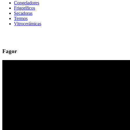
Congeladores
Frigoríficos
Secadoras
Termos
Vitrocerámicas
Fagor