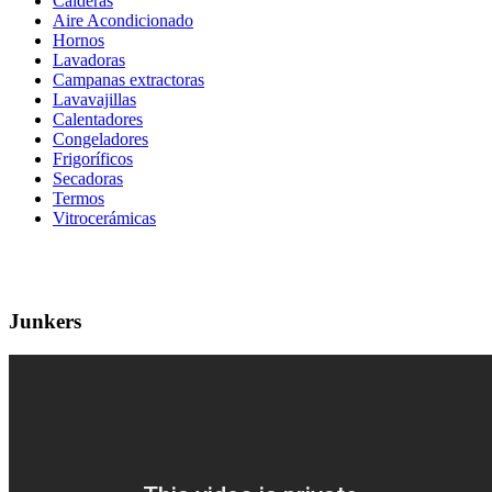
Calderas
Aire Acondicionado
Hornos
Lavadoras
Campanas extractoras
Lavavajillas
Calentadores
Congeladores
Frigoríficos
Secadoras
Termos
Vitrocerámicas
Junkers