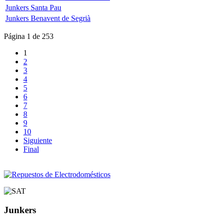
Junkers Santa Pau
Junkers Benavent de Segrià
Página 1 de 253
1
2
3
4
5
6
7
8
9
10
Siguiente
Final
Junkers