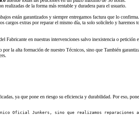
ico
atiende todas las peticiones en un plazo máximo de 36 horas.
n realizadas de la forma más rentable y duradera para el usuario.
rabajos están garantizados y siempre entregamos factura que lo confirma
os cargos extras por reparar el mismo día, ta solo solicítelo y haremos 
l Fabricante en nuestras intervenciones salvo inexistencia o petición ex
lo por la alta formación de nuestro Técnicos, sino que También garantiza
ers.
cadas, ya que pone en riesgo su eficiencia y durabilidad. Por eso, pone
nico Oficial Junkers, sino que realizamos reparaciones a