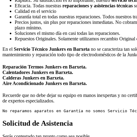
Rapidez. Su satisfacción es lo importante, nuestro
servicio técn
Eficacia. Todas nuestras
reparaciones y asistencias técnicas
so
Calidad en el servicio
Garantía total en todas nuestras reparaciones. Todos nuestros t
Precios justos, sin plus por reparaciones inmediatas. No cobram
plazo mínimo.
Soluciones el mismo día en casi todas las reparaciones.
Repuestos Originales. Solamente utilizamos recambio Original de
En el
Servicio Técnico Junkers en Barxeta
no se caracteriza tan so
mantenimiento y reparación todo tipo de electrodomésticos de la Junk
Reparación Termos Junkers en Barxeta.
Calentadores Junkers en Barxeta.
Calderas Junkers en Barxeta.
Aire Acondicionado Junkers en Barxeta.
Recuerde que no debe dejar su equipo en manos inexpertas y no certifi
de expertos especializados.
No reparamos aparatos en Garantía no somos Servicio Téc
Solicitud de Asistencia
Serás contestado tan pronto como sea posible.