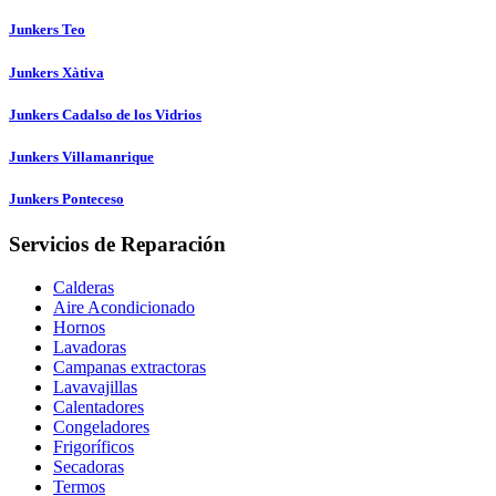
Junkers Teo
Junkers Xàtiva
Junkers Cadalso de los Vidrios
Junkers Villamanrique
Junkers Ponteceso
Servicios de Reparación
Calderas
Aire Acondicionado
Hornos
Lavadoras
Campanas extractoras
Lavavajillas
Calentadores
Congeladores
Frigoríficos
Secadoras
Termos