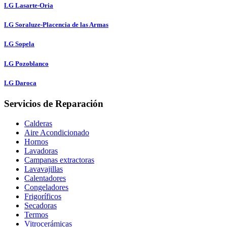
LG Lasarte-Oria
LG Soraluze-Placencia de las Armas
LG Sopela
LG Pozoblanco
LG Daroca
Servicios de Reparación
Calderas
Aire Acondicionado
Hornos
Lavadoras
Campanas extractoras
Lavavajillas
Calentadores
Congeladores
Frigoríficos
Secadoras
Termos
Vitrocerámicas