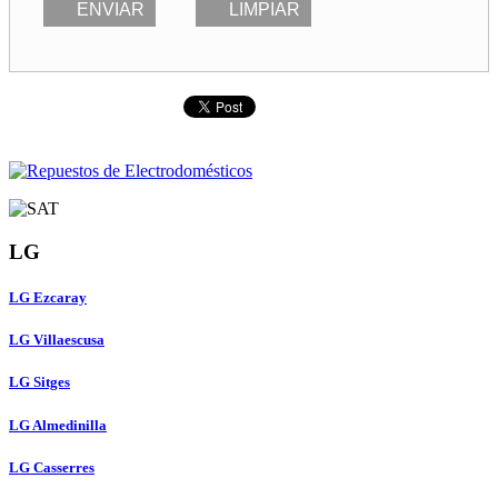
ENVIAR
LIMPIAR
LG
LG Ezcaray
LG Villaescusa
LG Sitges
LG Almedinilla
LG Casserres