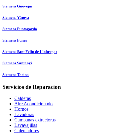
Siemens Güevéjar
Siemens Yátova
Siemens Puntagorda
Siemens Funes
Siemens Sant Feliu de Llobregat
Siemens Santanyí
Siemens Tocina
Servicios de Reparación
Calderas
Aire Acondicionado
Hornos
Lavadoras
Campanas extractoras
Lavavajillas
Calentadores