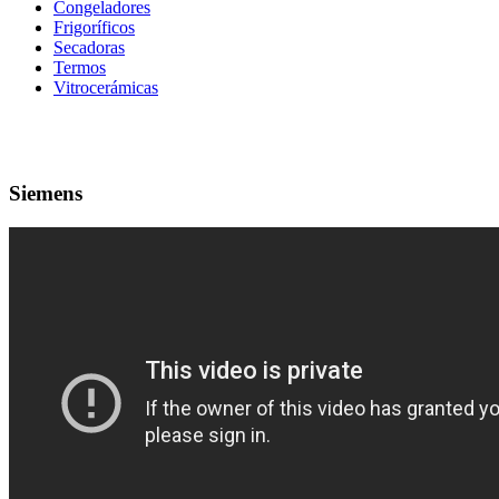
Congeladores
Frigoríficos
Secadoras
Termos
Vitrocerámicas
Siemens