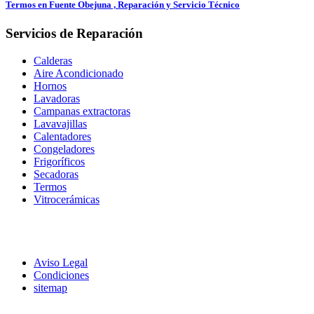
Termos en Fuente Obejuna , Reparación y Servicio Técnico
Servicios de Reparación
Calderas
Aire Acondicionado
Hornos
Lavadoras
Campanas extractoras
Lavavajillas
Calentadores
Congeladores
Frigoríficos
Secadoras
Termos
Vitrocerámicas
Aviso Legal
Condiciones
sitemap