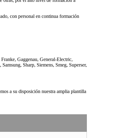
 otras, por el alto nivel de formación a
ficado, con personal en continua formación
 Franke, Gaggenau, General-Electric,
s, Samsung, Sharp, Siemens, Smeg, Superser,
mos a su disposición nuestra amplia plantilla