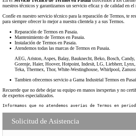
En el
Servicio Técnico de Termos en Pasaia
ofrecemos a los clientes
nuestros técnicos y garantizamos un servicio eficaz y de calidad en e
Confíe en nuestro servicio técnico para la reparación de Termos, te re
para siempre ofrecer lo mejor a nuestra clientela y a sus Termos.
Reparación de Termos en Pasaia.
Mantenimiento de Termos en Pasaia.
Instalación de Termos en Pasaia.
Atendemos todas las marcas de Termos en Pasaia.
AEG, Ariston, Aspes, Balay, Bauknecht, Beko, Bosch, Candy, C
Gorenje, Haier, Hoover, Hotpoint, Indesit, LG, Liebherr, Lyn
Teka, Thermex, Thor, White-Westinghouse, Whirlpool, Zanussi.
Tambien ofrecemos servicio a Gama Industrial Termos en Pasai
Recuerde que no debe dejar su equipo en manos inexpertas y no certifi
de expertos especializados.
Informamos que no atendemos averías de Termos en period
Solicitud de Asistencia