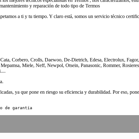
 los mejores técnicos especialistas en Termos , nos caracterizamos, entre
l mantenimiento y reparación de todo tipo de Termos
spetamos a ti y tu tiempo. Y claro está, somos un servicio técnico certi
ata, Corbero, Crolls, Daewoo, De-Dietrich, Edesa, Electrolux, Fagor,
x, Mepamsa, Miele, Neff, Newpol, Otsein, Panasonic, Rommer, Rosiere
...
a.
cadas, ya que pone en riesgo su eficiencia y durabilidad. Por eso, pone
o de garantía