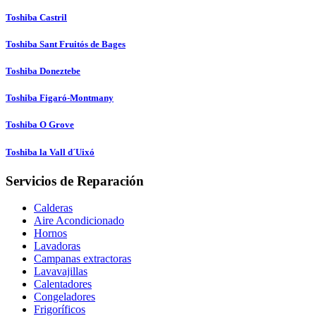
Toshiba Castril
Toshiba Sant Fruitós de Bages
Toshiba Doneztebe
Toshiba Figaró-Montmany
Toshiba O Grove
Toshiba la Vall d´Uixó
Servicios de Reparación
Calderas
Aire Acondicionado
Hornos
Lavadoras
Campanas extractoras
Lavavajillas
Calentadores
Congeladores
Frigoríficos