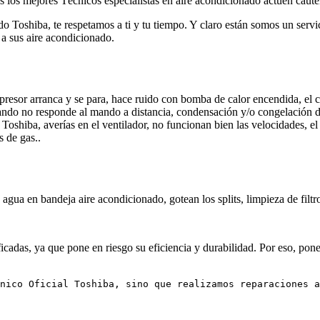
s los mejores Técnicos especialistas en aire acondicionado actúen caute
o Toshiba, te respetamos a ti y tu tiempo. Y claro están somos un servi
 a sus aire acondicionado.
presor arranca y se para, hace ruido con bomba de calor encendida, el 
 mando no responde al mando a distancia, condensación y/o congelación 
 Toshiba, averías en el ventilador, no funcionan bien las velocidades, e
s de gas..
agua en bandeja aire acondicionado, gotean los splits, limpieza de filtr
cadas, ya que pone en riesgo su eficiencia y durabilidad. Por eso, pone
nico Oficial Toshiba, sino que realizamos reparaciones a