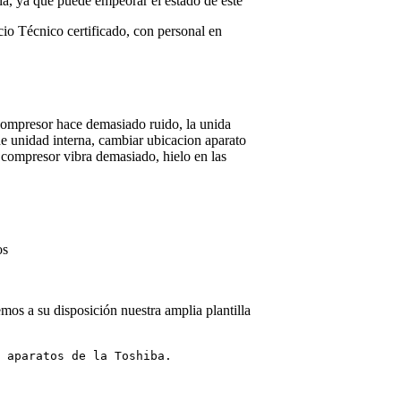
la, ya que puede empeorar el estado de este
cio Técnico certificado, con personal en
compresor hace demasiado ruido, la unida
de unidad interna, cambiar ubicacion aparato
l compresor vibra demasiado, hielo en las
os
mos a su disposición nuestra amplia plantilla
 aparatos de la Toshiba.